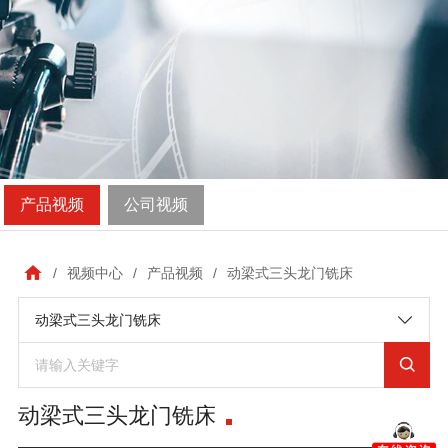
产品视频
公司视频
/
视频中心
/
产品视频
/
动梁式三头龙门铣床
动梁式三头龙门铣床
动梁式三头龙门铣床