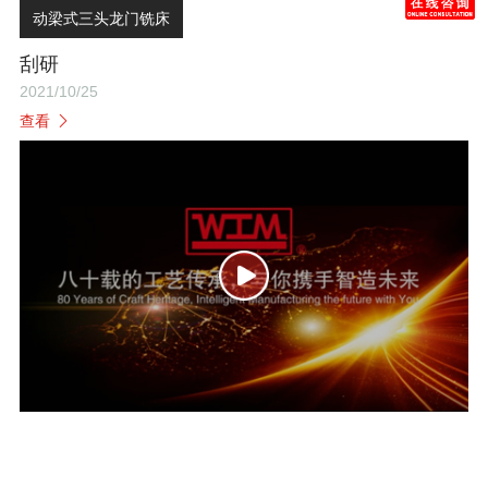
动梁式三头龙门铣床
刮研
2021/10/25
查看