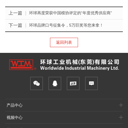
上一篇
|
环球再度荣获中国模协评定的“年度优秀供应商”
下一篇
|
环球品牌口号征集令，5万巨奖等您来拿！
返回列表
产品中心
视频中心