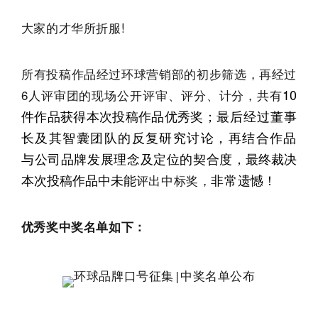
大家的才华所折服!
所有投稿作品经过环球营销部的初步筛选，再经过
10
6人评审团的现场公开评审、评分、计
分，共有
件作品获得本次投稿作品优秀奖；
最后经过董事
长及其智囊团队的反复研究讨论，再结合作品
与公司品牌发展理念及定位的契合度
，最终裁决
本次投稿作品中未能
非常
遗憾！
评出中标奖，
优秀奖中奖名单如下：